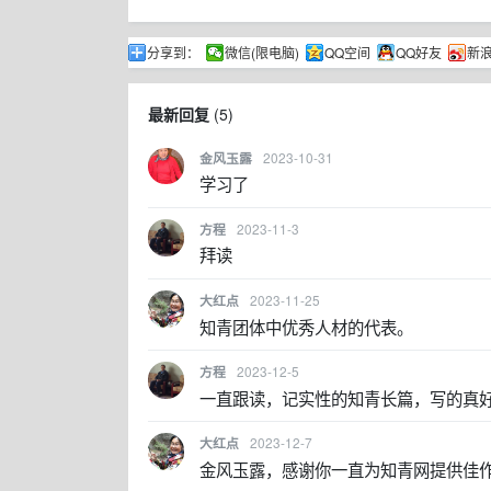
分享到：
微信(限电脑)
QQ空间
QQ好友
新
最新回复
(
5
)
2023-10-31
金风玉露
学习了
2023-11-3
方程
拜读
2023-11-25
大红点
知青团体中优秀人材的代表。
2023-12-5
方程
一直跟读，记实性的知青长篇，写的真
2023-12-7
大红点
金风玉露，感谢你一直为知青网提供佳