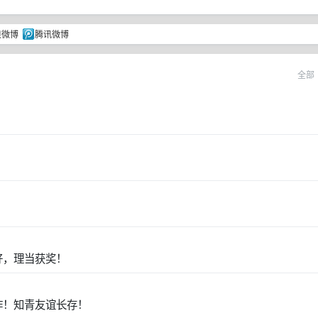
浪微博
腾讯微博
全部
好，理当获奖！
作！知青友谊长存！