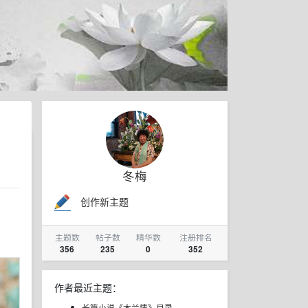
冬梅
创作新主题
主题数
帖子数
精华数
注册排名
356
235
0
352
作者最近主题：
长篇小说《木兰情》目录