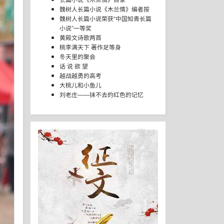
魏树人长篇小说《木兰情》编者按
魏树人长篇小说荣获“中国知青长篇
小说”一等奖
黄殿文诗歌两首
桃李满天下 著作足等身
冬天里的聚会
话 说 欲 望
越战越勇的高考
大桃儿和小鱼儿
刘老庄——抹不去的红色的记忆