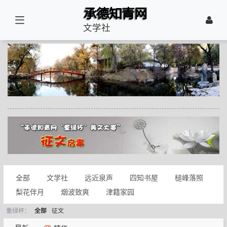
文学社
全部
文学社
远近泉声
四知书屋
槌峰落照
梨花伴月
烟波致爽
津籍家园
重绿杯：
征文
全部