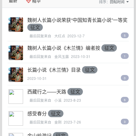
最新
精华
排序：
回帖时间
魏树人长篇小说荣获“中国知青长篇小说”一等奖
征文
最后回复来自
大红点
2023-12-7
5
魏树人长篇小说《木兰情》编者按
征文
最后回复来自
金风玉露
2023-10-31
1
长篇小说《木兰情》目录
征文
2023-10-31
0
西藏行之——天路
征文
最后回复来自
小溪
2023-8-23
6
感受春分
征文
最后回复来自
金刚
2023-7-26
3
金山岭游记
征文