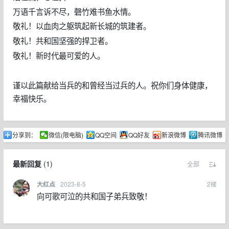
万语千言诉不尽，磬竹难书鱼水情。
敬礼！以血肉之躯筑起新长城的筑建者。
敬礼！共和国坚强的捍卫者。
敬礼！新时代最可爱的人。
谨以此篇献给当兵的和曾经当过兵的人。祝你们身体健康，
幸福快乐。
分享到：
微信(限电脑)
QQ空间
QQ好友
新浪微博
腾讯微博
最新回复
(
1
)
全部
2023-8-5
2
楼
大红点
向可歌可泣的共和国子弟兵致敬！