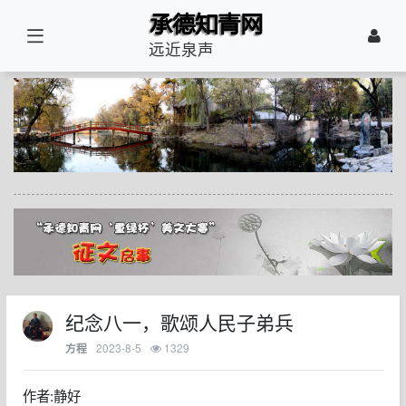
远近泉声
纪念八一，歌颂人民子弟兵
2023-8-5
1329
方程
作者:静好