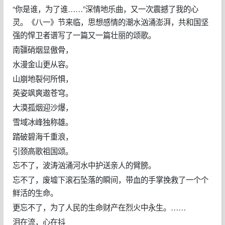
“你是谁，为了谁……”深情地乐曲，又一次震撼了我的心
灵。《八一》节来临，思想感情的潮水汹涌澎湃，共和国坚
强的悍卫者谱写了一篇又一篇壮丽的颂歌。
南疆硝烟显傲骨，
水漫金山更从容。
山崩地裂何所惧，
英姿飒爽遨苍穹。
大漠孤烟迎沙爆，
雪域冰峰独称雄。
踏破碧海千重浪，
引颈高歌祖国颂。
忘不了，波涛汹涌河水中护送亲人的臂膀。
忘不了，废墟下滚石坠落的瞬间，带血的手掌挽救了一个个
鲜活的生命。
更忘不了，为了人民的生命财产在烈火中永生。……
泪在流，心在抖