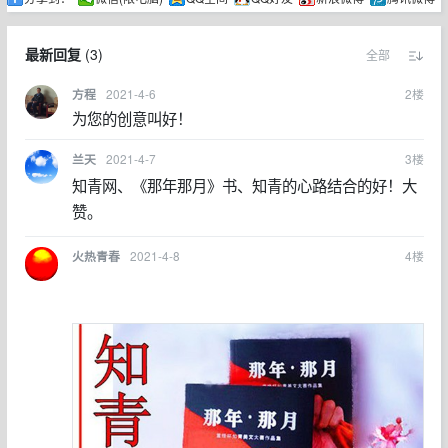
最新回复
(
3
)
全部
2021-4-6
2
楼
方程
为您的创意叫好！
2021-4-7
3
楼
兰天
知青网、《那年那月》书、知青的心路结合的好！大
赞。
2021-4-8
4
楼
火热青春