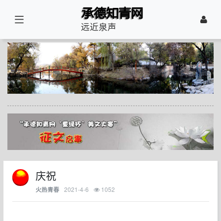
远近泉声
庆祝
2021-4-6
1052
火热青春