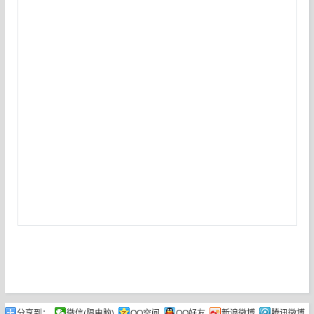
分享到：
微信(限电脑)
QQ空间
QQ好友
新浪微博
腾讯微博