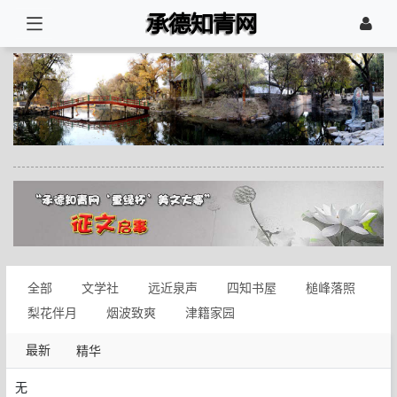
全部
文学社
远近泉声
四知书屋
槌峰落照
梨花伴月
烟波致爽
津籍家园
最新
精华
无